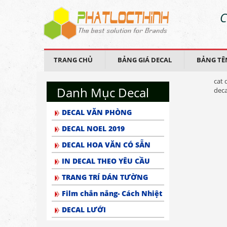
C
TRANG CHỦ
BẢNG GIÁ DECAL
BẢNG TÊ
cat 
Danh Mục Decal
deca
DECAL VĂN PHÒNG
DECAL NOEL 2019
DECAL HOA VĂN CÓ SẴN
IN DECAL THEO YÊU CẦU
TRANG TRÍ DÁN TƯỜNG
Film chắn nắng- Cách Nhiệt
DECAL LƯỚI