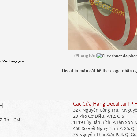
(Phóng lớn)
 :
Vui lòng gọi
Decal in màu cắt bế theo logo nhận d
H
Các Cửa Hàng Decal tại TP
327, Nguyễn Công Trứ, P.Nguyễ
23 Phó Cơ Điều, P.12, Q.5
.7, Tp.HCM
1119 Lũy Bán Bích, P.Tân Sơn N
460 Xô Viết Nghệ Tĩnh P. 25, Q
75 Nguyễn Thái Sơn P. 4, Q. Gò